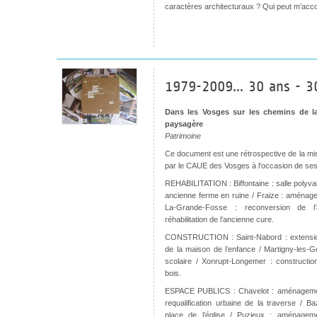
caractères architecturaux ? Qui peut m’ac
1979-2009... 30 ans - 3
Dans les Vosges sur les chemins de la 
paysagère
Patrimoine
Ce document est une rétrospective de la mis
par le CAUE des Vosges à l'occasion de ses
REHABILITATION : Biffontaine : salle polyvale
ancienne ferme en ruine / Fraize : aménag
La-Grande-Fosse : reconversion de l’
réhabilitation de l’ancienne cure.
CONSTRUCTION : Saint-Nabord : extension 
de la maison de l’enfance / Martigny-les-
scolaire / Xonrupt-Longemer : constructi
bois.
ESPACE PUBLICS : Chavelot : aménagemen
requalification urbaine de la traverse / Ba
place de l’église / Puzieux : aménage