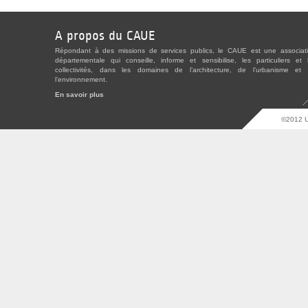
A propos du CAUE
Répondant à des missions de services publics, le CAUE est une associat
départementale qui conseille, informe et sensibilise, les particuliers et 
collectivités, dans les domaines de l’architecture, de l’urbanisme et
l’environnement.
En savoir plus
©2012 U