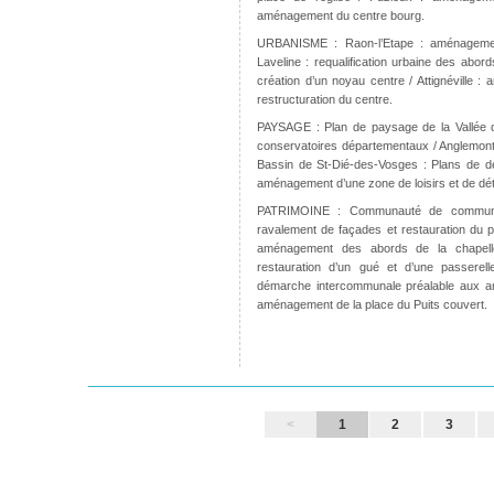
aménagement du centre bourg.
URBANISME : Raon-l’Etape : aménagement
Laveline : requalification urbaine des abord
création d’un noyau centre / Attignéville 
restructuration du centre.
PAYSAGE : Plan de paysage de la Vallée de
conservatoires départementaux / Anglemont
Bassin de St-Dié-des-Vosges : Plans de d
aménagement d’une zone de loisirs et de dét
PATRIMOINE : Communauté de commune
ravalement de façades et restauration du pa
aménagement des abords de la chapelle
restauration d’un gué et d’une passere
démarche intercommunale préalable aux 
aménagement de la place du Puits couvert.
<
1
2
3