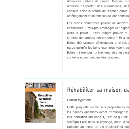
d’espaces publics de qualité. Destiné au
ambition d’apporter des informations, d
conseils selon la nature de l’espace publ
aménagement et en fonction de leur context
Les fiches démarches posent de manière 
essentielles : Pourquoi aménager cet espac
alors le projet ? Quel budget prévoir e
Quelles démarches entreprendre ? Et à qu
fiches thématiques développent et préci
parce qu’enfin les bons exemples valent s
fiches références présentent des espac
contexte et aux besoins des usagers.
Réhabiliter sa maison d
Habitat-logement
Cette plaquette permet aux propriétaires d
les bonnes questions avant d’envisager la t
leur habitation ancienne. Qu’est-ce-qui f
s’intègre-t-elle dans le paysage, dans le v
l’adapter au mode de vie d’aujourd’hui to