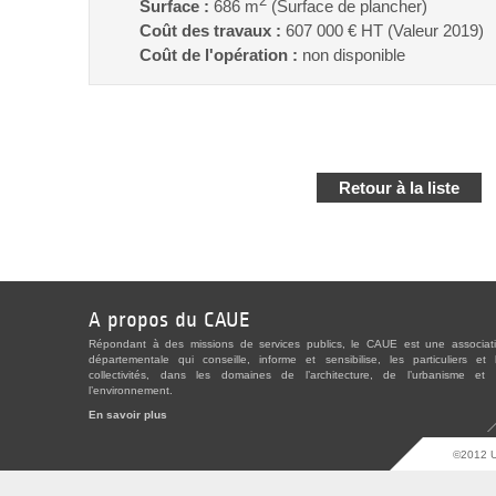
2
Surface :
686 m
(Surface de plancher)
Coût des travaux :
607 000 € HT (Valeur 2019)
Coût de l'opération :
non disponible
Retour à la liste
A propos du CAUE
Répondant à des missions de services publics, le CAUE est une associat
départementale qui conseille, informe et sensibilise, les particuliers et 
collectivités, dans les domaines de l’architecture, de l’urbanisme et
l’environnement.
En savoir plus
©2012 U