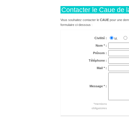
Contacter le Caue de l
Vous souhaitez contacter le
CAUE
pour une dema
formulaire ci-dessous :
Civilité :
M.
Nom * :
Prénom :
Téléphone :
Mail * :
Message * :
*mentions
obligatoires