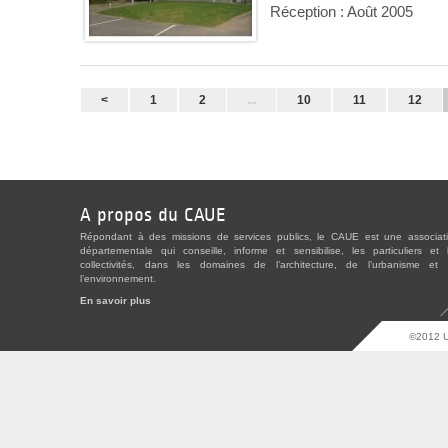
Réception : Août 2005
<
1
2
...
10
11
12
A propos du CAUE
Répondant à des missions de services publics, le CAUE est une associat
départementale qui conseille, informe et sensibilise, les particuliers et 
collectivités, dans les domaines de l’architecture, de l’urbanisme et
l’environnement.
En savoir plus
©2012 U