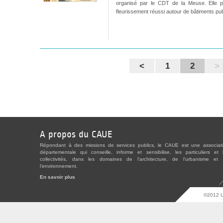
organisé par le CDT de la Meuse. Elle p
fleurissement réussi autour de bâtiments pub
<
1
2
>
A propos du CAUE
Répondant à des missions de services publics, le CAUE est une associat
départementale qui conseille, informe et sensibilise, les particuliers et 
collectivités, dans les domaines de l’architecture, de l’urbanisme et
l’environnement.
En savoir plus
©2012 U