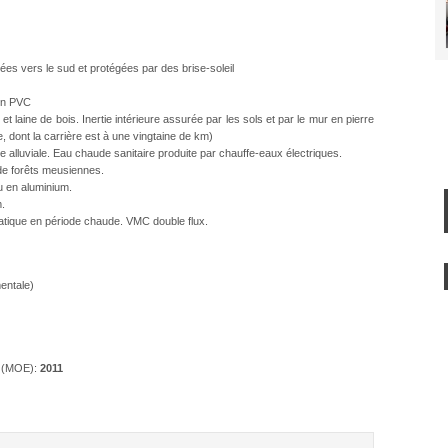
es vers le sud et protégées par des brise-soleil
en PVC
 et laine de bois. Inertie intérieure assurée par les sols et par le mur en pierre
, dont la carrière est à une vingtaine de km)
alluviale. Eau chaude sanitaire produite par chauffe-eaux électriques.
 de forêts meusiennes.
u en aluminium.
m.
omatique en période chaude. VMC double flux.
entale)
e (MOE):
2011