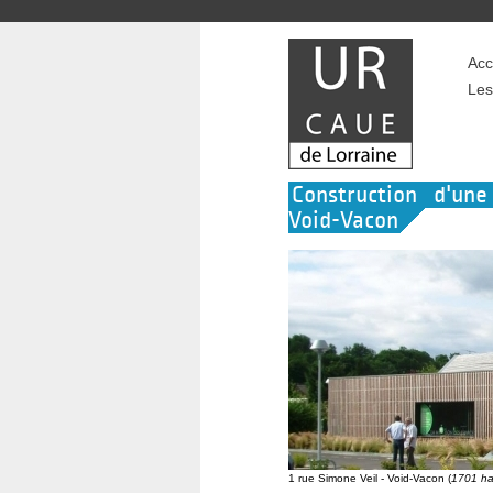
Acc
Les
Construction d'une
Void-Vacon
1 rue Simone Veil - Void-Vacon (
1701 ha