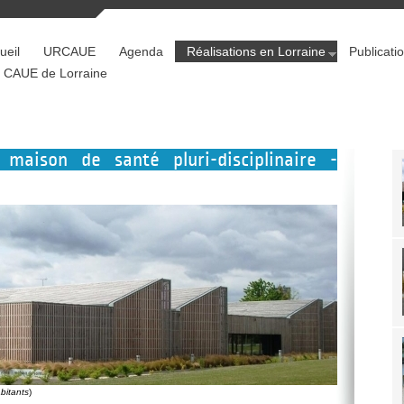
ueil
URCAUE
Agenda
Réalisations en Lorraine
Publicati
 CAUE de Lorraine
 maison de santé pluri-disciplinaire -
bitants
)