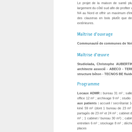
Le projet de la maison de santé plur
largement du côté sud afin de profite
N4 au Nord et offrir un maximum d'in
des claustras en bois plutôt que de
extérieures.
Maîtrise d'ouvrage
Communauté de communes de Voi
Maîtrise d'œuvre
Studiolada, Christophe AUBERTIN
architecte associé - ABECO - TER
structure béton - TECNOS BE fluid
Programme
Locaux ADMR :
bureau 31 m² ; sall
office 12 m² ; archivage 9 m² ; studi
aux patients :
accueil / secrétariat 
kiné 59 m² (dont 1 bureau de 23 m² 
partagés de 23 m² et 24 m² ; cabinet de
m² ; 1 cabinet / bureau 30 m²) ; cabin
entretien 6 m² ; stockage 8 m² ; déche
places