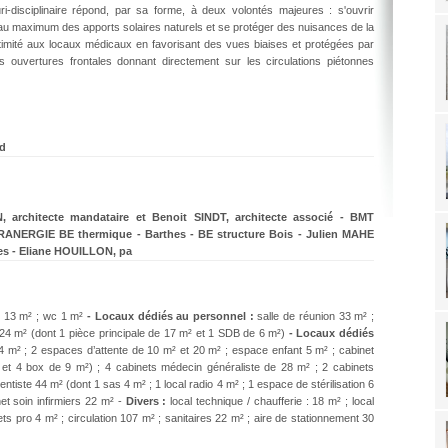
i-disciplinaire répond, par sa forme, à deux volontés majeures : s'ouvrir
r au maximum des apports solaires naturels et se protéger des nuisances de la
timité aux locaux médicaux en favorisant des vues biaises et protégées par
s ouvertures frontales donnant directement sur les circulations piétonnes
d
, architecte mandataire et Benoit SINDT, architecte associé - BMT
RANERGIE BE thermique - Barthes - BE structure Bois - Julien MAHE
es - Eliane HOUILLON, pa
e 13 m² ; wc 1 m²
- Locaux dédiés au personnel :
salle de réunion 33 m² ;
o 24 m² (dont 1 pièce principale de 17 m² et 1 SDB de 6 m²)
- Locaux dédiés
14 m² ; 2 espaces d’attente de 10 m² et 20 m² ; espace enfant 5 m² ; cabinet
et 4 box de 9 m²) ; 4 cabinets médecin généraliste de 28 m² ; 2 cabinets
ntiste 44 m² (dont 1 sas 4 m² ; 1 local radio 4 m² ; 1 espace de stérilisation 6
et soin infirmiers 22 m² -
Divers :
local technique / chaufferie : 18 m² ; local
ts pro 4 m² ; circulation 107 m² ; sanitaires 22 m² ; aire de stationnement 30