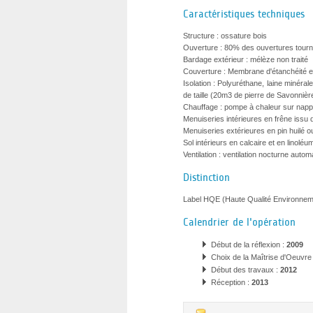
Caractéristiques techniques
Structure : ossature bois
Ouverture : 80% des ouvertures tourné
Bardage extérieur : mélèze non traité
Couverture : Membrane d'étanchéité 
Isolation : Polyuréthane, laine minérale
de taille (20m3 de pierre de Savonnière
Chauffage : pompe à chaleur sur nappe 
Menuiseries intérieures en frêne issu
Menuiseries extérieures en pin huilé o
Sol intérieurs en calcaire et en linoléu
Ventilation : ventilation nocturne aut
Distinction
Label HQE (Haute Qualité Environnem
Calendrier de l'opération
Début de la réflexion :
2009
Choix de la Maîtrise d'Oeuvr
Début des travaux :
2012
Réception :
2013